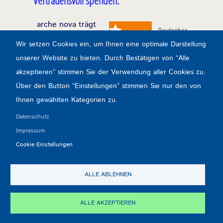
Vertrauensvoll spenden:
arche nova trägt
das Spendensiegel
Wir setzen Cookies ein, um Ihnen eine optimale Darstellung
des Deutschen
unserer Website zu bieten. Durch Bestätigen von “Alle
Zentralinstituts für
akzeptieren” stimmen Sie der Verwendung aller Cookies zu.
soziale Fragen
Über den Button “Einstellungen” stimmen Sie nur den von
durchgehend seit
Ihnen gewählten Kategorien zu.
1993.
Datenschutz
Impressum
Transparenz & Kontrolle:
Cookie Einstellungen
ALLE ABLEHNEN
ALLE AKZEPTIEREN