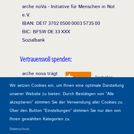
arche noVa - Initiative für Menschen in Not
e.V.
IBAN: DE17
3702
0500
0003
5735
00
BIC: BFSW
DE
33
XXX
Sozialbank
Vertrauensvoll spenden:
arche nova trägt
das Spendensiegel
Wir setzen Cookies ein, um Ihnen eine optimale Darstellung
des Deutschen
unserer Website zu bieten. Durch Bestätigen von “Alle
Zentralinstituts für
akzeptieren” stimmen Sie der Verwendung aller Cookies zu.
soziale Fragen
Über den Button “Einstellungen” stimmen Sie nur den von
durchgehend seit
Ihnen gewählten Kategorien zu.
1993.
Datenschutz