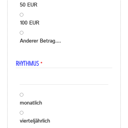
50 EUR
100 EUR
Anderer Betrag....
RHYTHMUS
ICH
BITTE
monatlich
UM
vierteljährlich