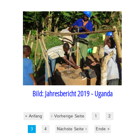
Bild:
Jahresbericht 2019 - Uganda
Erste
« Anfang
Vorherige
‹ Vorherige Seite
Seite
1
Seite
2
Seite
Seite
Aktuelle
3
Seite
4
Nächste
Nächste Seite ›
Letzte
Ende »
Seite
Seite
Seite