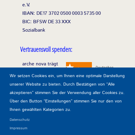
e.V.
IBAN: DE17
3702
0500
0003
5735
00
BIC: BFSW
DE
33
XXX
Sozialbank
Vertrauensvoll spenden:
arche nova trägt
das Spendensiegel
Wir setzen Cookies ein, um Ihnen eine optimale Darstellung
des Deutschen
unserer Website zu bieten. Durch Bestätigen von “Alle
Zentralinstituts für
akzeptieren” stimmen Sie der Verwendung aller Cookies zu.
soziale Fragen
Über den Button “Einstellungen” stimmen Sie nur den von
durchgehend seit
Ihnen gewählten Kategorien zu.
1993.
Datenschutz
Impressum
Transparenz & Kontrolle: