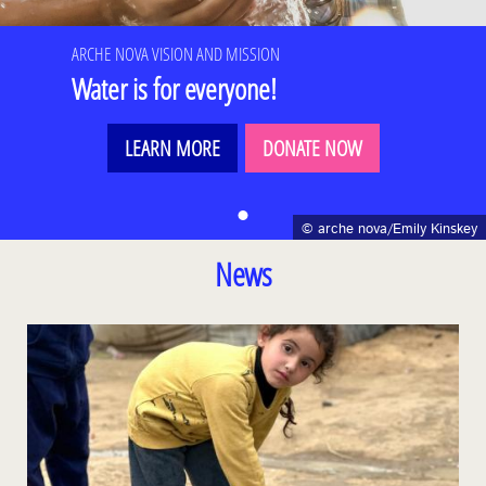
ARCHE NOVA VISION AND MISSION
Water is for everyone!
LEARN MORE
DONATE NOW
Item 1
© arche nova/Emily Kinskey
News